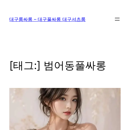
콘
텐
대구룸싸롱 – 대구풀싸롱 대구셔츠룸
츠
로
바
로
가
기
[태그:]
범어동풀싸롱