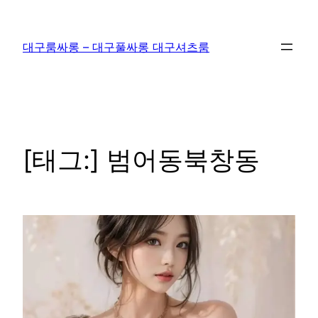
콘
텐
대구룸싸롱 – 대구풀싸롱 대구셔츠룸
츠
로
바
로
가
기
[태그:]
범어동북창동