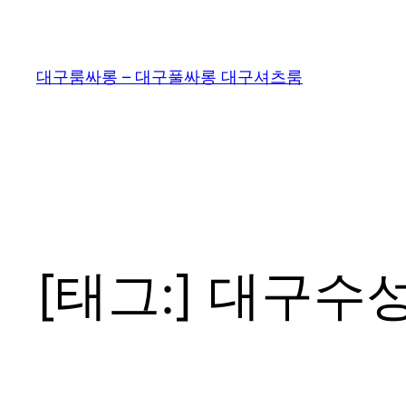
콘
텐
츠
대구룸싸롱 – 대구풀싸롱 대구셔츠룸
로
바
로
가
기
[태그:]
대구수