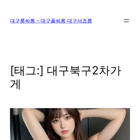
콘
텐
대구룸싸롱 – 대구풀싸롱 대구셔츠룸
츠
로
바
로
가
기
[태그:]
대구북구2차가
게