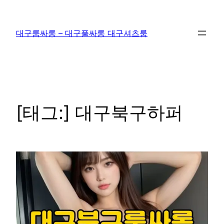
콘
텐
대구룸싸롱 – 대구풀싸롱 대구셔츠룸
츠
로
바
로
가
기
[태그:]
대구북구하퍼