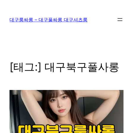
콘
텐
대구룸싸롱 – 대구풀싸롱 대구셔츠룸
츠
로
바
로
가
기
[태그:]
대구북구풀사롱