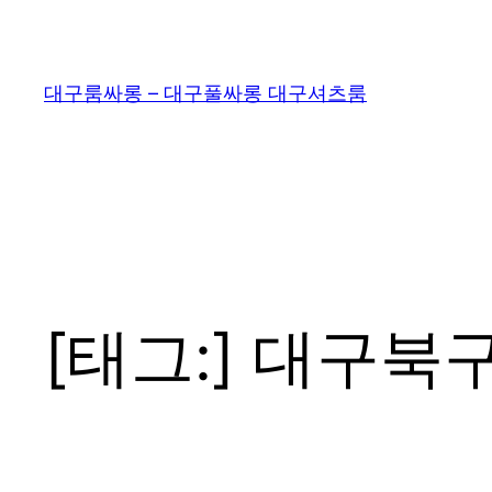
콘
텐
츠
대구룸싸롱 – 대구풀싸롱 대구셔츠룸
로
바
로
가
기
[태그:]
대구북