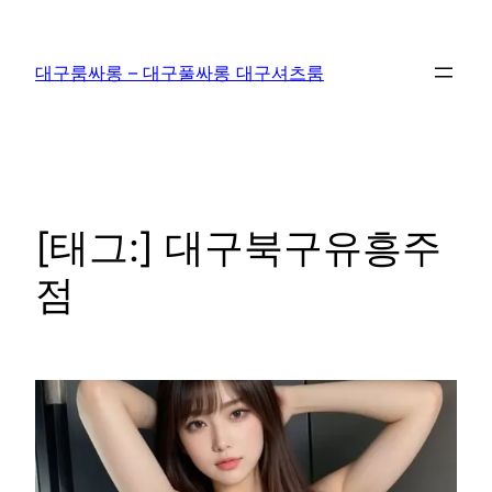
콘
텐
대구룸싸롱 – 대구풀싸롱 대구셔츠룸
츠
로
바
로
가
기
[태그:]
대구북구유흥주
점