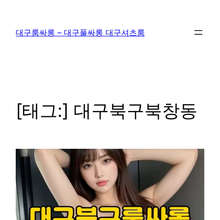
콘
텐
대구룸싸롱 – 대구풀싸롱 대구셔츠룸
츠
로
바
로
가
기
[태그:]
대구북구북창동