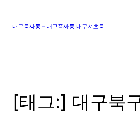
콘
텐
츠
대구룸싸롱 – 대구풀싸롱 대구셔츠룸
로
바
로
가
기
[태그:]
대구북