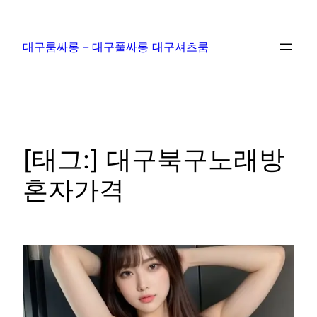
콘
텐
대구룸싸롱 – 대구풀싸롱 대구셔츠룸
츠
로
바
로
가
기
[태그:]
대구북구노래방
혼자가격