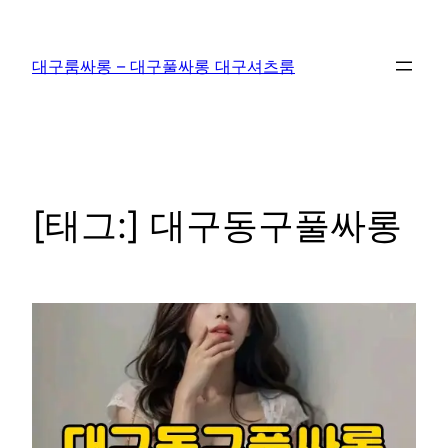
콘
텐
대구룸싸롱 – 대구풀싸롱 대구셔츠룸
츠
로
바
로
가
기
[태그:]
대구동구풀싸롱