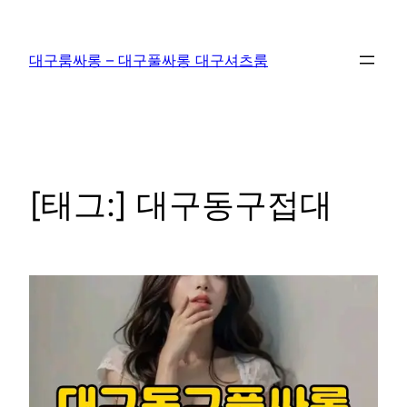
콘
텐
대구룸싸롱 – 대구풀싸롱 대구셔츠룸
츠
로
바
로
가
기
[태그:]
대구동구접대