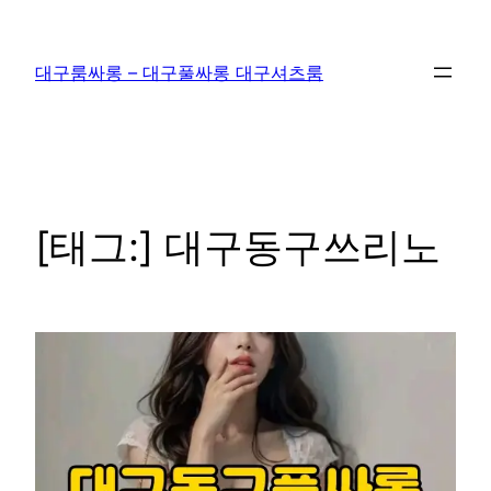
콘
텐
대구룸싸롱 – 대구풀싸롱 대구셔츠룸
츠
로
바
로
가
기
[태그:]
대구동구쓰리노