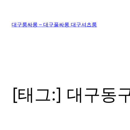
콘
텐
츠
대구룸싸롱 – 대구풀싸롱 대구셔츠룸
로
바
로
가
기
[태그:]
대구동