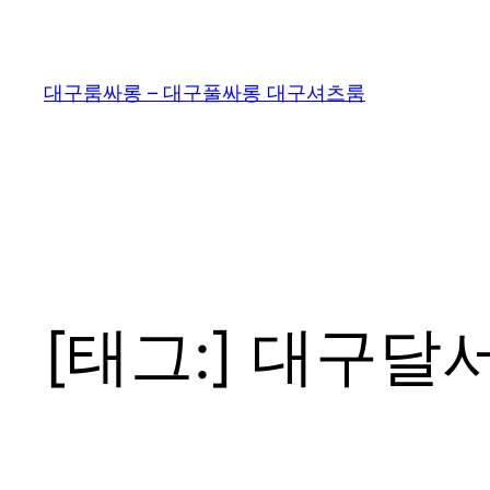
콘
텐
츠
대구룸싸롱 – 대구풀싸롱 대구셔츠룸
로
바
로
가
기
[태그:]
대구달