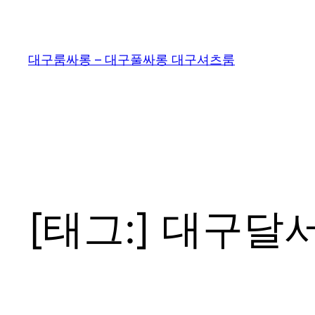
콘
텐
츠
대구룸싸롱 – 대구풀싸롱 대구셔츠룸
로
바
로
가
기
[태그:]
대구달