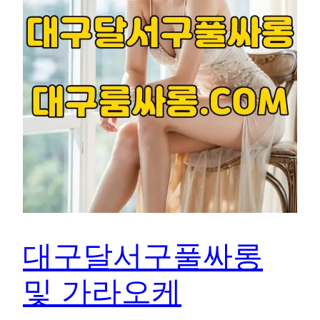
대구달서구풀싸롱
및 가라오케