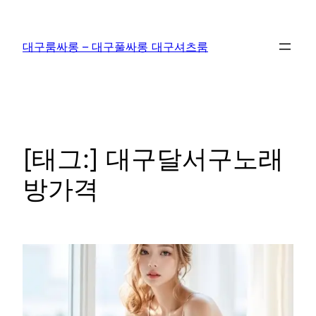
콘
텐
대구룸싸롱 – 대구풀싸롱 대구셔츠룸
츠
로
바
로
가
기
[태그:]
대구달서구노래
방가격