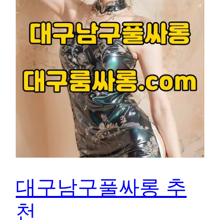
대구남구풀싸롱 추
천