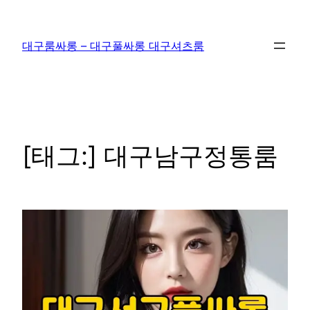
콘
텐
대구룸싸롱 – 대구풀싸롱 대구셔츠룸
츠
로
바
로
가
기
[태그:]
대구남구정통룸