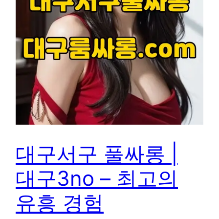
대구서구 풀싸롱 |
대구3no – 최고의
유흥 경험