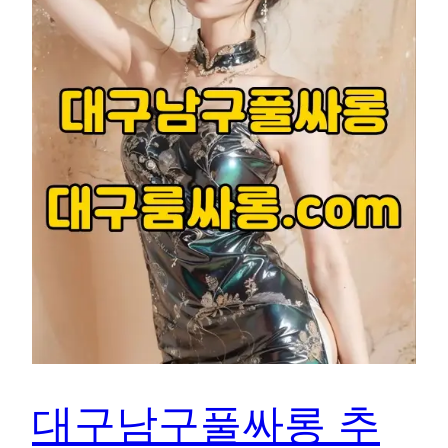
대구남구풀싸롱 추