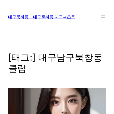
콘
텐
대구룸싸롱 – 대구풀싸롱 대구셔츠룸
츠
로
바
로
가
기
[태그:]
대구남구북창동
클럽