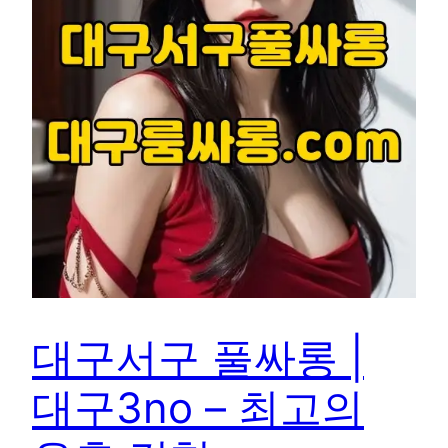
대구서구 풀싸롱 |
대구3no – 최고의