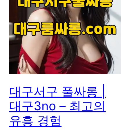
대구서구 풀싸롱 |
대구3no – 최고의
유흥 경험