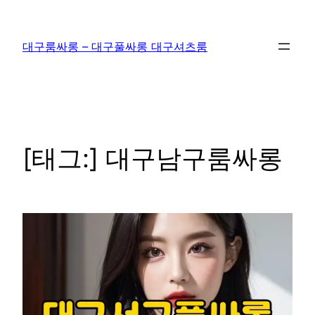
콘
텐
대구룸싸롱 – 대구풀싸롱 대구셔츠룸
츠
로
바
로
가
기
[태그:]
대구남구룸싸롱