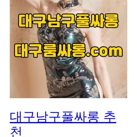
대구남구풀싸롱 추
천