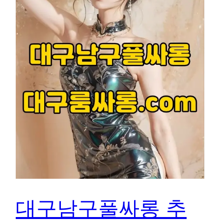
대구남구풀싸롱 추