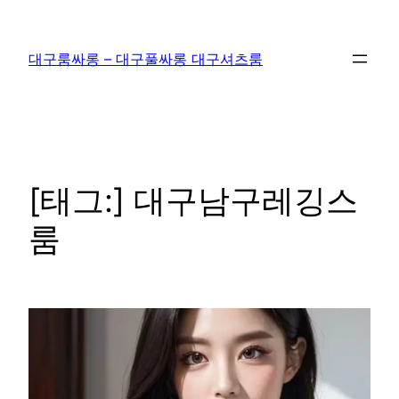
콘
텐
대구룸싸롱 – 대구풀싸롱 대구셔츠룸
츠
로
바
로
가
기
[태그:]
대구남구레깅스
룸