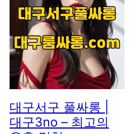
대구서구 풀싸롱 |
대구3no – 최고의