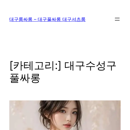
콘
텐
대구룸싸롱 – 대구풀싸롱 대구셔츠룸
츠
로
바
로
가
기
[카테고리:]
대구수성구
풀싸롱