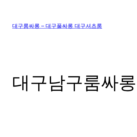
콘
텐
츠
대구룸싸롱 – 대구풀싸롱 대구셔츠룸
로
바
로
가
기
대구남구룸싸롱